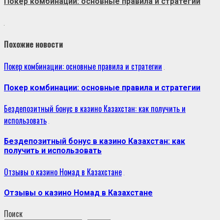
Покер комбинации: основные правила и стратегии
Похожие новости
Покер комбинации: основные правила и стратегии
Покер комбинации: основные правила и стратегии
Бездепозитный бонус в казино Казахстан: как получить и
использовать
Бездепозитный бонус в казино Казахстан: как
получить и использовать
Отзывы о казино Номад в Казахстане
Отзывы о казино Номад в Казахстане
Поиск