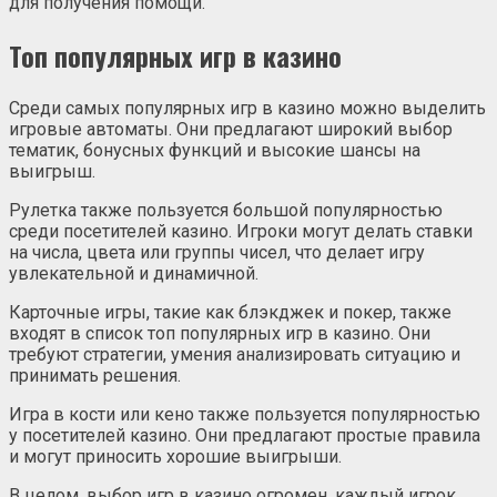
для получения помощи.
Топ популярных игр в казино
Среди самых популярных игр в казино можно выделить
игровые автоматы. Они предлагают широкий выбор
тематик, бонусных функций и высокие шансы на
выигрыш.
Рулетка также пользуется большой популярностью
среди посетителей казино. Игроки могут делать ставки
на числа, цвета или группы чисел, что делает игру
увлекательной и динамичной.
Карточные игры, такие как блэкджек и покер, также
входят в список топ популярных игр в казино. Они
требуют стратегии, умения анализировать ситуацию и
принимать решения.
Игра в кости или кено также пользуется популярностью
у посетителей казино. Они предлагают простые правила
и могут приносить хорошие выигрыши.
В целом, выбор игр в казино огромен, каждый игрок