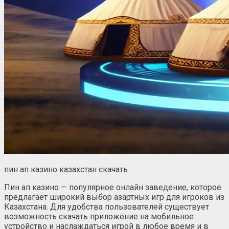
пин ап казино казахстан скачать
Пин ап казино — популярное онлайн заведение, которое
предлагает широкий выбор азартных игр для игроков из
Казахстана. Для удобства пользователей существует
возможность скачать приложение на мобильное
устройство и наслаждаться игрой в любое время и в