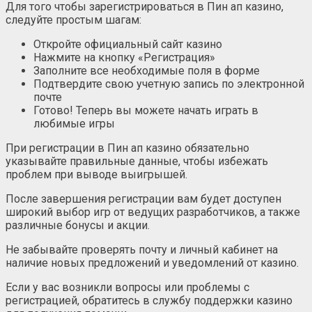
Для того чтобы зарегистрироваться в Пин ап казино,
следуйте простым шагам:
Откройте официальный сайт казино
Нажмите на кнопку «Регистрация»
Заполните все необходимые поля в форме
Подтвердите свою учетную запись по электронной
почте
Готово! Теперь вы можете начать играть в
любимые игры
При регистрации в Пин ап казино обязательно
указывайте правильные данные, чтобы избежать
проблем при выводе выигрышей.
После завершения регистрации вам будет доступен
широкий выбор игр от ведущих разработчиков, а также
различные бонусы и акции.
Не забывайте проверять почту и личный кабинет на
наличие новых предложений и уведомлений от казино.
Если у вас возникли вопросы или проблемы с
регистрацией, обратитесь в службу поддержки казино