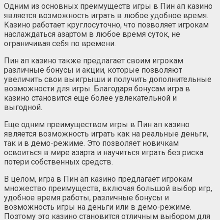
Одним из основных преимуществ игры в Пин ап казино
является возможность играть в любое удобное время.
Казино работает круглосуточно, что позволяет игрокам
наслаждаться азартом в любое время суток, не
ограничивая себя по времени.
Пин ап казино также предлагает своим игрокам
различные бонусы и акции, которые позволяют
увеличить свои выигрыши и получить дополнительные
возможности для игры. Благодаря бонусам игра в
казино становится еще более увлекательной и
выгодной.
Еще одним преимуществом игры в Пин ап казино
является возможность играть как на реальные деньги,
так и в демо-режиме. Это позволяет новичкам
освоиться в мире азарта и научиться играть без риска
потери собственных средств.
В целом, игра в Пин ап казино предлагает игрокам
множество преимуществ, включая большой выбор игр,
удобное время работы, различные бонусы и
возможность игры на деньги или в демо-режиме.
Поэтому это казино становится отличным выбором для