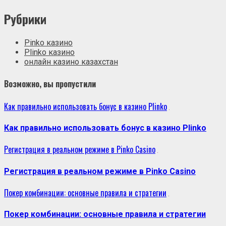
Рубрики
Pinko казино
Plinko казино
онлайн казино казахстан
Возможно, вы пропустили
Как правильно использовать бонус в казино Plinko
Как правильно использовать бонус в казино Plinko
Регистрация в реальном режиме в Pinko Casino
Регистрация в реальном режиме в Pinko Casino
Покер комбинации: основные правила и стратегии
Покер комбинации: основные правила и стратегии