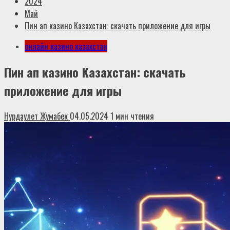
2024
Май
Пин ап казино Казахстан: скачать приложение для игры
онлайн казино казахстан
Пин ап казино Казахстан: скачать
приложение для игры
Нурдаулет Жумабек
04.05.2024
1 мин чтения